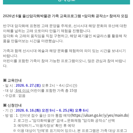
2026년 6월 울산암각화박물관 가족 교육프로그램 <암각화 공작소> 참여자 모집
반구대 암각화에 표현된 고래 문양을 주제로, 선사시대 해양 문화와 유산에 대한
이해를 넓히는 고래 오토마타 만들기 체험을 진행합니다.
암각화 속 고래의 움직임을 직접 구현하고, 해양 폐기물인 씨글라스를 활용해 작
품을 만들어보는 시간을 마련했습니다.
가족과 함께 선사시대 예술과 해양 문화를 체험하며 의미 있는 시간을 보내시기
바랍니다.
어린이를 포함한 가족이 참여 가능한 프로그램이오니, 많은 관심과 참여 바랍니
다.
▣ 교육안내
- 일 시 :
2026. 6. 27.(토)
오후 2시 ~ 4시 (2시간)
- 대 상 :
6세 이상
어린이를 포함한 가족 총 15명
- 수강료 : 없음
▣ 신청안내
- 기 간 :
2026. 6. 16.(화) 오전 9시 ~ 6. 25.(목) 오후 6시
https://ulsan.go.kr/y/yes/main.do
)
- 방 법 : 1. 인터넷 접수 울산 모아 통합 예약(
2. 로그인→“암각화박물관” 검색→문화체험 "암각화 공작소" 선택
3. 예약하기→'이용자정보' 확인 후 예약
※ 이용 대상이 '단체'로 표기되어 있으나, 본 프로그램은 가족 대상 프로그