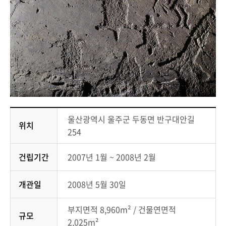
울산광역시 울주군 두동면 반구대안길
위치
254
건립기간
2007년 1월 ~ 2008년 2월
개관일
2008년 5월 30일
부지면적 8,960m² / 건물연면적
규모
2,025m²