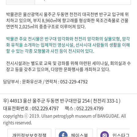
박물관은 울산광역시 울주군 두동면 천전리 대곡천변 반구교 입구에 위
치하고 있으며, 부지 8,960㎡에 향고래를 형상화한 목조건축물로 건물
연면적 2,025㎡의 중층구조로 이루어져 있다.
박물관 주요 전시물은 반구대 암각화와 천전리 암각화의 실물모형, 암각
화 유적을 소개하는 입체적인 영상시설, 선사시대 사람들의 생활을 이해
할 수 있는 각종 모형물과 사진 등이 전시되어 있다.
전시시설과는 별도로 교육 및 강좌를 위해 마련된 세미나실, 회의실과 수
장고 등을 갖추고 있으며, 다양한 문화행사를 개최하고 있다.
담당부서 : 문화유산과 / 연락처 :
052-229-4792
우) 44913 울산 울주군 두동면 반구대안길 254 ( 천전리 333-1 )
대표전화번호 :
052.229.4797
팩스 : 052.229.4799
copyrights ⓒ 2019. Ulsan petroglyph museum of BANGUDAE. All
rights reserved.
개인정보보호정책
페이스북
인스타그