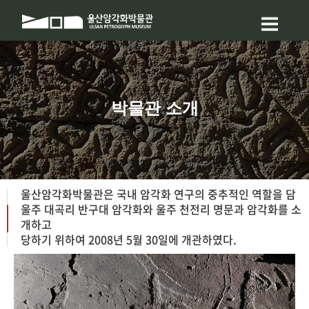
박물관 소개
울산암각화박물관은
국내 암각화 연구의 중추적인 역할을 담
울주 대곡리 반구대 암각화와 울주 천전리 명문과 암각화를 소
개하고
당하기 위하여 2008년 5월 30일에 개관하였다.